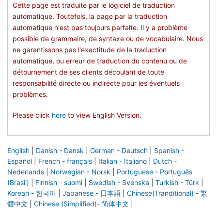
Cette page est traduite par le logiciel de traduction
automatique. Toutefois, la page par la traduction
automatique n'est pas toujours parfaite. Il y a problème
possible de grammaire, de syntaxe ou de vocabulaire. Nous
ne garantissons pas l'exactitude de la traduction
automatique, ou erreur de traduction du contenu ou de
détournement de ses clients découlant de toute
responsabilité directe ou indirecte pour les éventuels
problèmes.
Please click
here
to view English Version.
English
|
Danish - Dansk
|
German - Deutsch
|
Spanish -
Español
|
French - français
|
Italian - Italiano
|
Dutch -
Nederlands
|
Norwegian - Norsk
|
Portuguese - Português
(Brasil)
|
Finnish - suomi
|
Swedish - Svenska
|
Turkish - Türk
|
Korean - 한국어
|
Japanese - 日本語
|
Chinese(Tranditional) - 繁
體中文
|
Chinese (Simplified)- 简体中文
|