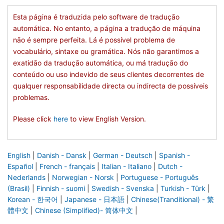
Esta página é traduzida pelo software de tradução
automática. No entanto, a página a tradução de máquina
não é sempre perfeita. Lá é possível problema de
vocabulário, sintaxe ou gramática. Nós não garantimos a
exatidão da tradução automática, ou má tradução do
conteúdo ou uso indevido de seus clientes decorrentes de
qualquer responsabilidade directa ou indirecta de possíveis
problemas.
Please click
here
to view English Version.
English
|
Danish - Dansk
|
German - Deutsch
|
Spanish -
Español
|
French - français
|
Italian - Italiano
|
Dutch -
Nederlands
|
Norwegian - Norsk
|
Portuguese - Português
(Brasil)
|
Finnish - suomi
|
Swedish - Svenska
|
Turkish - Türk
|
Korean - 한국어
|
Japanese - 日本語
|
Chinese(Tranditional) - 繁
體中文
|
Chinese (Simplified)- 简体中文
|