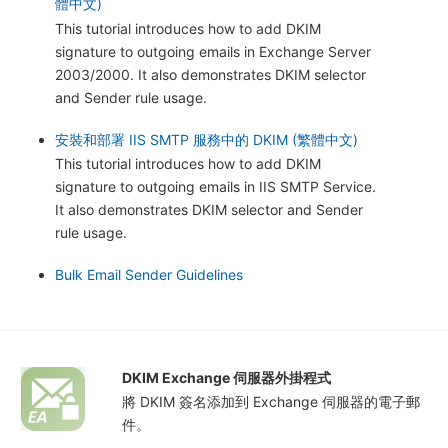
體中文)
This tutorial introduces how to add DKIM
signature to outgoing emails in Exchange Server
2003/2000. It also demonstrates DKIM selector
and Sender rule usage.
安裝和部署 IIS SMTP 服務中的 DKIM (繁體中文)
This tutorial introduces how to add DKIM
signature to outgoing emails in IIS SMTP Service.
It also demonstrates DKIM selector and Sender
rule usage.
Bulk Email Sender Guidelines
DKIM Exchange 伺服器外掛程式
將 DKIM 簽名添加到 Exchange 伺服器的電子郵
件。