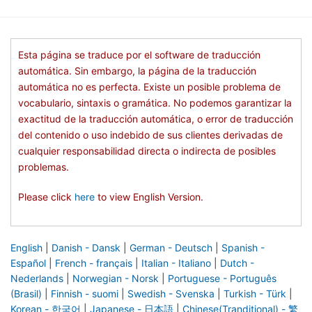
Esta página se traduce por el software de traducción
automática. Sin embargo, la página de la traducción
automática no es perfecta. Existe un posible problema de
vocabulario, sintaxis o gramática. No podemos garantizar la
exactitud de la traducción automática, o error de traducción
del contenido o uso indebido de sus clientes derivadas de
cualquier responsabilidad directa o indirecta de posibles
problemas.
Please click
here
to view English Version.
English
|
Danish - Dansk
|
German - Deutsch
|
Spanish -
Español
|
French - français
|
Italian - Italiano
|
Dutch -
Nederlands
|
Norwegian - Norsk
|
Portuguese - Português
(Brasil)
|
Finnish - suomi
|
Swedish - Svenska
|
Turkish - Türk
|
Korean - 한국어
|
Japanese - 日本語
|
Chinese(Tranditional) - 繁