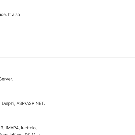
ce. It also
Server.
+, Delphi, ASP/ASP.NET.
3, IMAP4, luettelo,
, DomainKeys, DKIM ja