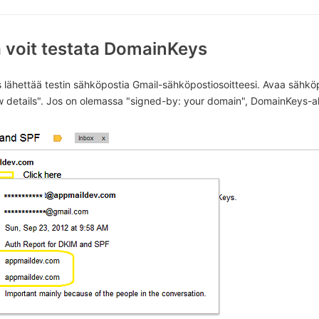
a voit testata DomainKeys
ös lähettää testin sähköpostia Gmail-sähköpostiosoitteesi. Avaa sähk
w details". Jos on olemassa "signed-by: your domain", DomainKeys-all