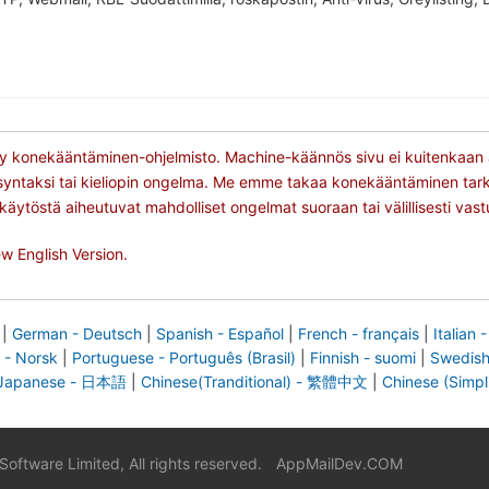
y konekääntäminen-ohjelmisto. Machine-käännös sivu ei kuitenkaan a
syntaksi tai kieliopin ongelma. Me emme takaa konekääntäminen tarkk
käytöstä aiheutuvat mahdolliset ongelmat suoraan tai välillisesti vas
w English Version.
|
German - Deutsch
|
Spanish - Español
|
French - français
|
Italian -
 - Norsk
|
Portuguese - Português (Brasil)
|
Finnish - suomi
|
Swedish
Japanese - 日本語
|
Chinese(Tranditional) - 繁體中文
|
Chinese (Simp
ftware Limited, All rights reserved.
|
AppMailDev.COM