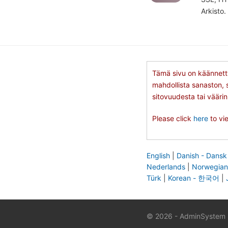
Arkisto.
Tämä sivu on käännett
mahdollista sanaston, 
sitovuudesta tai väärin
Please click
here
to vie
English
|
Danish - Dansk
Nederlands
|
Norwegian
Türk
|
Korean - 한국어
|
© 2026 - AdminSystem So