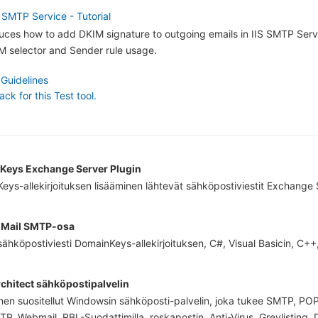
 SMTP Service - Tutorial
oduces how to add DKIM signature to outgoing emails in IIS SMTP Servi
 selector and Sender rule usage.
 Guidelines
k for this Test tool.
Keys Exchange Server Plugin
eys-allekirjoituksen lisääminen lähtevät sähköpostiviestit Exchange 
Mail SMTP-osa
sähköpostiviesti DomainKeys-allekirjoituksen, C#, Visual Basicin, C+
chitect sähköpostipalvelin
inen suositellut Windowsin sähköposti-palvelin, joka tukee SMTP, POP
P, Webmail, RBL-Suodattimilla, roskapostin, Anti-Virus, Greylisting