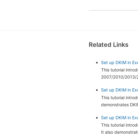
Related Links
Set up DKIM in Ex
This tutorial intr
2007/2010/2013/20
Set up DKIM in Exc
This tutorial intr
demonstrates DKIM
Set up DKIM in Ex
This tutorial int
It also demonstra