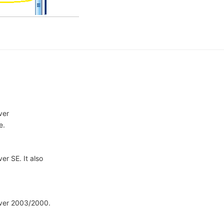
ver
e.
er SE. It also
rver 2003/2000.