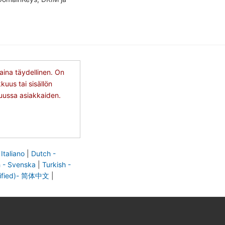
ina täydellinen. On
uus tai sisällön
tuussa asiakkaiden.
 Italiano
|
Dutch -
 - Svenska
|
Turkish -
lified)- 简体中文
|