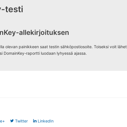
-testi
Key-allekirjoituksen
alla olevan painikkeen saat testin sähköpostiosoite. Toiseksi voit läh
si DomainKey-raportti luodaan lyhyessä ajassa.
le+
Twitter
LinkedIn