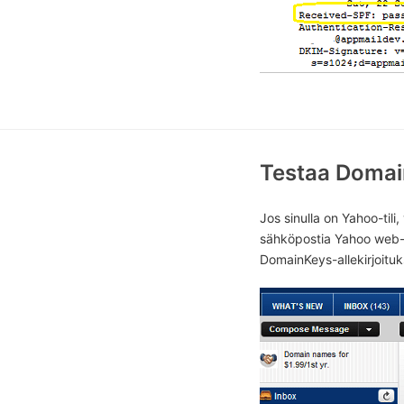
Testaa Domai
Jos sinulla on Yahoo-til
sähköpostia Yahoo web-s
DomainKeys-allekirjoituk