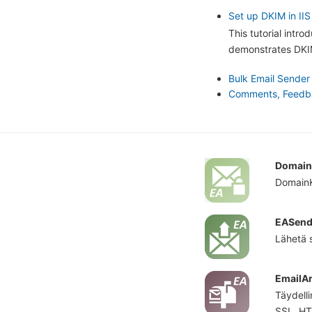
Set up DKIM in IIS
This tutorial intr
demonstrates DKIM
Bulk Email Sender
Comments, Feedbac
Domain
DomainK
EASend
Lähetä 
EmailAr
Täydell
SSL, HTT